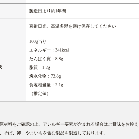
製造日より約1年間
直射日光、高温多湿を避け保存してください
100g当り
エネルギー：341kcal
たんぱく質：8.8g
示
脂質：1.2g
炭水化物：73.8g
食塩相当量：2.1g
（推定値）
原材料をご確認の上、アレルギー要素が含まれる場合はご賞味をお控え
、そば、卵、やまいもを含む製品を製造しております。